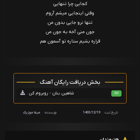
کجایی چرا تنهایی
وقتی اینجایی میشم آروم
تنها نرو جایی بدون من
جون منی آخه به جون من
قراره بشیم ستاره تو آسمون هم
بخش دریافت رایگان آهنگ
شاهین بنان - روبروم کن
320
تاریخ ثبت:
1403/12/19
نویسنده:
میفا موزیک
هنرمندان