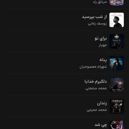
میثاق راد
از شب بپرسید
یوسف زمانی
برای تو
مهیار
پناه
شهرام معصومیان
دلگیرم خدایا
محمد حشمتی
زندان
محمد محرمی
چی شد