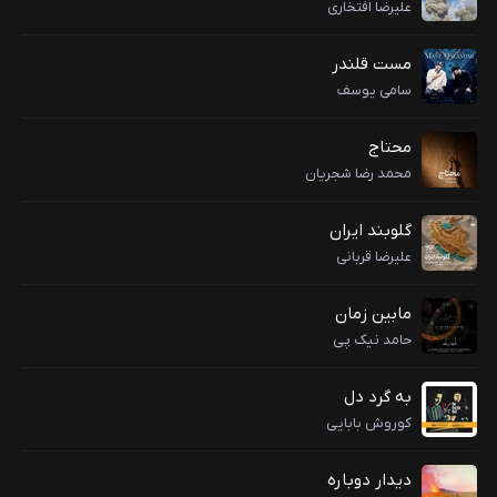
علیرضا افتخاری
مست قلندر
سامی یوسف
محتاج
محمد رضا شجریان
گلوبند ایران
علیرضا قربانی
مابین زمان
حامد نیک پی
به گرد دل
کوروش بابایی
دیدار دوباره