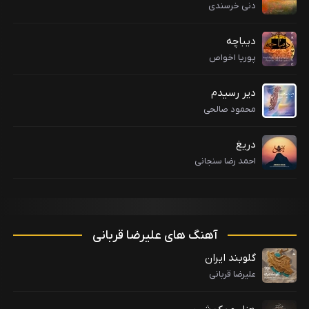
دنی خرسندی
دیباچه
پوریا اخواص
دیر رسیدم
محمود صالحی
دریغ
احمد رضا سنجانی
آهنگ های علیرضا قربانی
گلوبند ایران
علیرضا قربانی