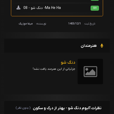
دنگ شو - 08 -Ma He Ha
320
تاریخ ثبت:
1403/12/1
نویسنده:
میفا موزیک
هنرمندان
دنگ شو
جزئیاتی از این هنرمند یافت نشد!
نظرات آلبوم دنگ شو - بهتر از درک و سکون
( بدون نظر )