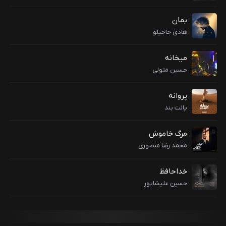
بمان
هادی حاجیلو
میخانه
حسین متولی
پروانه
پالت بند
مرگ خاموش
محمد رضا منصوری
خداحافظ
حسین علیشاپور