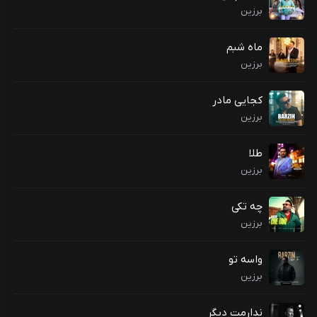
برزین
ماه شبم
برزین
کجایی مادر
برزین
طلا
برزین
چه تکی
برزین
واسه تو
برزین
ندارمت دیگر