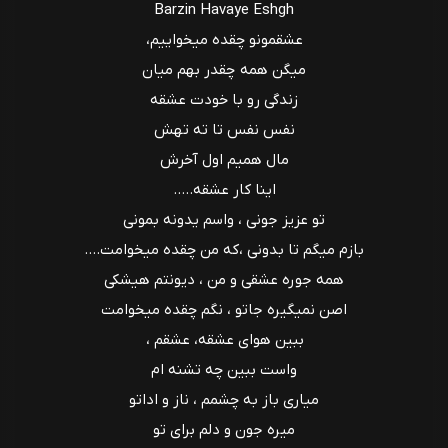
Barzin Havaye Eshgh
عشقمونو چقده میخواییم،
میگن همه چقدر بهم میان
زندگی رو با خودت عشقه
نفس نفس تا ته تهش
مال همیم اول آخرش
اینا کار عشقه.....
تو عزیز جونی ، واسم یدونه بمونی
بازم میگم تا بدونی ،که من چقده میخوامت....
همه جوره عشقی و من ، دیونتم هیشکی
اصن نمیگیره جاتو ، نگم چقده میخوامت
ببین هوای عشقه، عشقم ،
واست ببین چه تشنه ام
میاری باز به چشمم ، ناز و اداتو
میره جون و دلم برای تو