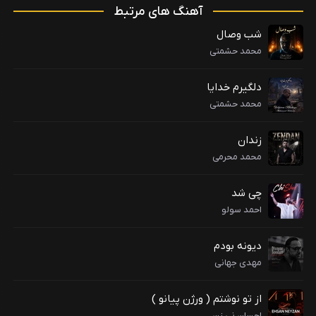
آهنگ های مرتبط
شب وصال
محمد حشمتی
دلگیرم خدایا
محمد حشمتی
زندان
محمد محرمی
چی شد
احمد سولو
دیونه بودم
مهدی جهانی
از تو نوشتم ( ورژن پیانو )
احسان نی زن