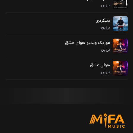
برزین
شبگردی
برزین
موزیک ویدیو هوای عشق
برزین
هوای عشق
برزین