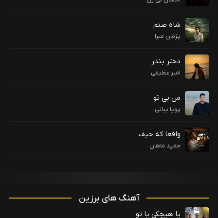
شاه صنم
پژمان مبرا
دختر بندر
امیر عظیمی
من بی تو
پویا بیاتی
واقعا که حیف
حمید ماهان
آهنگ های برزین
یا هیچکی یا تو