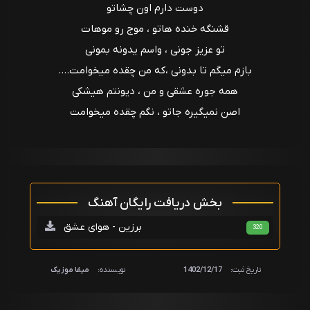
دوست دارم اون چشاتو
قشنگه خنده هاتو ، موج رو موهات
تو عزیز جونی ، واسم یدونه بمونی
بازم میگم تا بدونی ،که من چقده میخوامت....
همه جوره عشقی و من ، دیونتم هیشکی
اصن نمیگیره جاتو ، نگم چقده میخوامت
بخش دریافت رایگان آهنگ
برزین - هوای عشق
320
تاریخ ثبت:
1402/12/17
نویسنده:
میفا موزیک