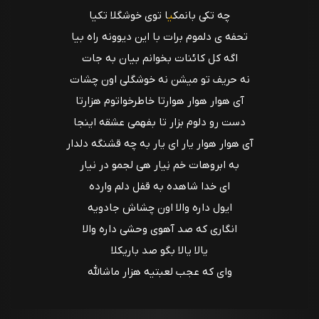
چه تکی بانمک
ی
ا توی خوشگلا تکیا
تحفه ی دلموم برات با این دیوونه راه بیا
اگه کل کائنات بخوانم بیان به جات
نه حریف تو میشن نه خوشگلی اون چشات
آی هوار هوار هوارتا خاطرخواتوم هزارتا
دست رو دلوم بزار تا بفهمی عشقه اینجا
آی هوار هوار یار ای یار به چه قشنگه دلدار
به ابروهات خم نِیار هی لجمو در نیار
ای خدا شاهده به قفل دلم وارده
ایول داره والا اون چشاش جادویه
انگاری که صد آهوی وحشی داره والا
یالا یالا بگو صد باریکلا
وای که عجب لعبتیه هزار ماشالله