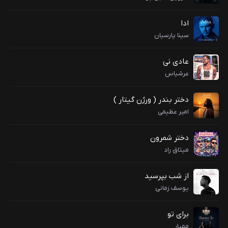
ادا
سینا پارسیان
عادی نی
عرشیاس
دختر بندر ( ورژن گیتار )
امیر عظیمی
دختر شمرون
میثاق راد
از شب بپرسید
یوسف زمانی
برای تو
مهیار