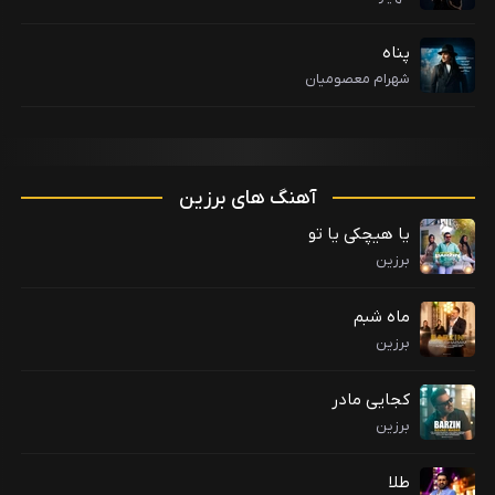
پناه
شهرام معصومیان
آهنگ های برزین
یا هیچکی یا تو
برزین
ماه شبم
برزین
کجایی مادر
برزین
طلا