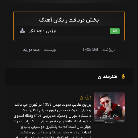
بخش دریافت رایگان آهنگ
برزین - چه تکی
320
تاریخ ثبت:
1403/12/8
نویسنده:
میفا موزیک
هنرمندان
برزین
برزین علایی متولد بهمن 1353 در تهران می باشد
و دارای مدرک تحصیلی فوق دیپلم الکترونیک
دانشگاه تهران ومدرک مدیریتی mba وdba استوی
با توجه به علاقه وی به موسیقی سبک پاپ حدود
چهار سال است که به یادگیری موسیقی پاپ و
گذراندن دوره های سولفژ و صدا سازی مشغول