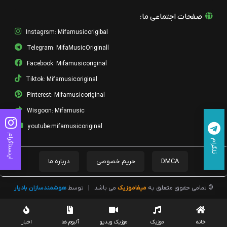
صفحات اجتماعی ما:
Instagrsm: Mifamusicorigibal
Telegram: MifaMusicOriginall
Facebook: Mifamusicoriginal
Tiktok: Mifamusicoriginal
Pinterest: Mifamusicoriginal
Wisgoon: Mifamusic
youtube:mifamusicoriginal
اینستاگرام
تلگرام
DMCA
حریم خصوصی
درباره ما
© تمامی حقوق متعلق به
میفاموزیک
می باشد
|
توسط
هوشمندسازان بادیار
خانه
موزیک
موزیک ویدیو
آلبوم ها
اخبار