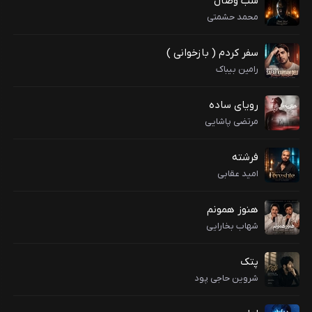
شب وصال
محمد حشمتی
سفر کردم ( بازخوانی )
رامین بیباک
رویای ساده
مرتضی پاشایی
فرشته
امید عقابی
هنوز همونم
شهاب بخارایی
پتک
شروین حاجی پود