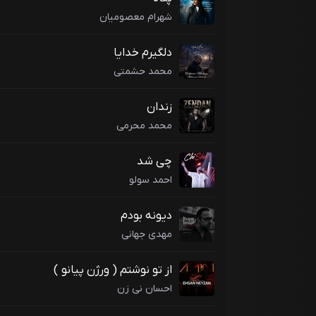
شهرام معصومیان
دلگیرم خدایا
محمد حشمتی
زندان
محمد محرمی
چی شد
احمد سولو
دیونه بودم
مهدی جهانی
از تو نوشتم ( ورژن پیانو )
احسان نی زن