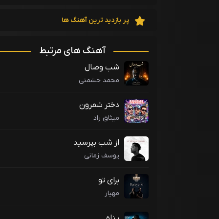
پر بازدید ترین آهنگ ها
آهنگ های مرتبط
شب وصال
محمد حشمتی
دختر شمرون
میثاق راد
از شب بپرسید
یوسف زمانی
برای تو
مهیار
پناه