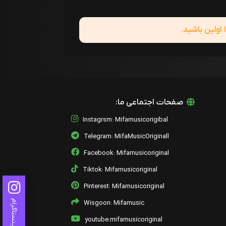
ولین باشید.
صفحات اجتماعی ما:
Instagrsm: Mifamusicorigibal
Telegram: MifaMusicOriginall
Facebook: Mifamusicoriginal
Tiktok: Mifamusicoriginal
Pinterest: Mifamusicoriginal
اینستاگرام
Wisgoon: Mifamusic
youtube:mifamusicoriginal