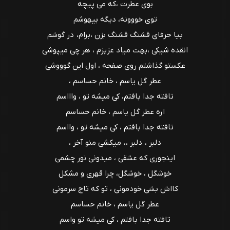
بوی عطرت ،که می پیچه
توی خووونه، دیگه بیهوشم
بیا حرفای قشنگ قشنگ بزن ،برام، در گوشم
انقده شیکی ،بهت میاد عزیزم ، هر چی میپوشی
عکستو گذاشتم روی صفحه ، اول این گوووشی
عطر گل یاسم ، خانم حساسم ،
تافته جدا بافتم، کی میشه تو ، واااسم
اره عطر گل یاسم ، خانم حساسم
تافته جدا بافتم ، کی میشه تو ، وااسم
دلبر ، دلبر ،، میکشی منو آخر ،
اینجوری که عشقی ، میدونی نور چشمی
خوشگل ، خوشگل، چرا قهری و مشکل
کااش بشی خودمونی ، تو که تاج سرمونی
عطر گل یاسم ، خانم حساسم
تافته جدا بافتم ، کی میشه تو واسم