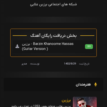
شبکه های اجتماعی برزین علایی
بخش دریافت رایگان آهنگ
برزین - Barzin Khanoome Hassas
320
(Guitar Version )
تاریخ ثبت:
1402/8/29
نویسنده:
مدیر
هنرمندان
برزین
برزین علایی متولد بهمن 1353 در تهران می باشد