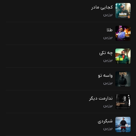
کجایی مادر
برزین
طلا
برزین
چه تکی
برزین
واسه تو
برزین
ندارمت دیگر
برزین
شبگردی
برزین