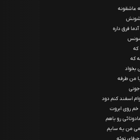
 عاشقونه
نشونش
دما فرق داره
شونس
 که
ه که
 بخواد
ا من طرفه
جونی
ام اسفند کنم دود
خم روی ابروت
ادوتائی رو باهم
می من یه سایم
رفای توئه