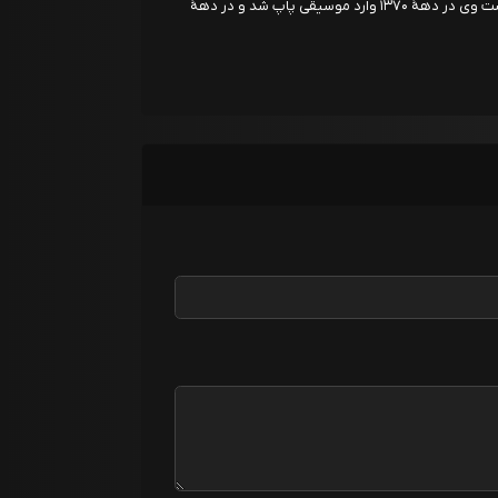
مجتبی کبیری زاده سال ۱۳۴۰ خواننده سبک پاپ است وی در دههٔ ۱۳۷۰ وارد موسیقی پاپ شد و در دههٔ