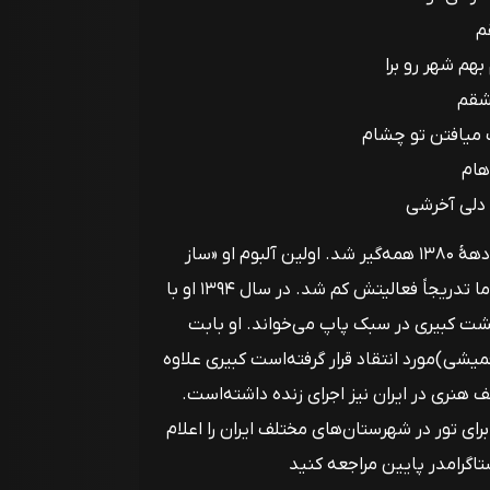
م
هم شهر رو برا
شقم
 میافتن تو چشام
ام
دلی آخرشی
مجتبی کبیری در دههٔ ۱۳۷۰ وارد موسیقی پاپ شد و در دههٔ ۱۳۸۰ همه‌گیر شد. اولین آلبوم او «ساز
مخالف» نام داشت. کبیری در سال‌های بعد از آن پرکار بود اما تدریجاً فعالیتش کم شد. در سال ۱۳۹۴ او با
گشت کبیری در سبک پاپ می‌خواند. او بابت
ی)مورد انتقاد قرار گرفته‌است کبیری علاوه
ف هنری در ایران نیز اجرای زنده داشته‌است.
رای تور در شهرستان‌های مختلف ایران را اعلام
اگرامدر پایین مراجعه کنید