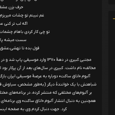
حرف بزن عشق
غم نبینم تو چشات میریزم ب
اگه لب تر کنی ع
تو چی کار کردی باهام چشمات
سست میشه پاه
قول بده تا تهشی،عشق 
آلبوم «اتاق ساکت» دوباره به عرصهٔ موسیقی ایران باز
شباهتش با یک خوانندهٔ دیگر (به‌طور مشخص، سیاوش قمیش
بر آلبوم‌های مختلفی که منتشر کرده، در برنامه‌های مختل
همچنین به دنبال انتشار آلبوم «اتاق ساکت» وی برنامه‌ای ب
کرد. جهت دنبال کردم وی به صفحه اینست