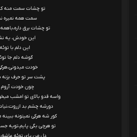
تو چشات سمت منه که
سمت همه نمیره 
تو چشات برق داره،باهمه آ
این خودش، یه ن
این دلم با توئه
گوشه دلم جا توئ
خودت میدونی،هرکی
پشت سر تو حرف بزنه ب
چون خودت آروم 
واسه قدو بالای تو امشب میخو
دورشه چشم بد ازروت،نیاد 
کور شه هرکی نمیتونه ببینه م
تو هرچی بگی پایم،تویه جس
دل من پای توئه عاشق ح