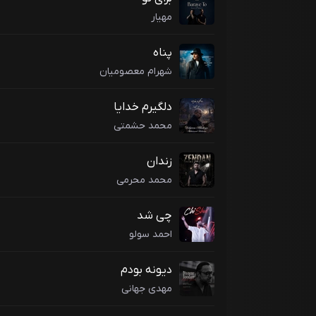
مهیار
پناه
شهرام معصومیان
دلگیرم خدایا
محمد حشمتی
زندان
محمد محرمی
چی شد
احمد سولو
دیونه بودم
مهدی جهانی