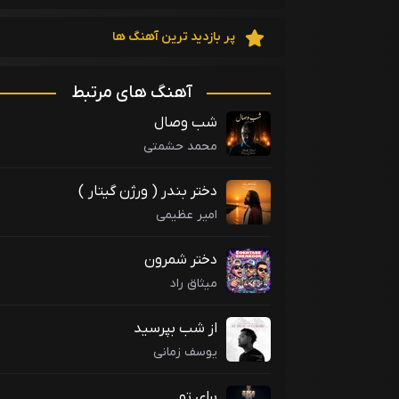
پر بازدید ترین آهنگ ها
آهنگ های مرتبط
شب وصال
محمد حشمتی
دختر بندر ( ورژن گیتار )
امیر عظیمی
دختر شمرون
میثاق راد
از شب بپرسید
یوسف زمانی
برای تو