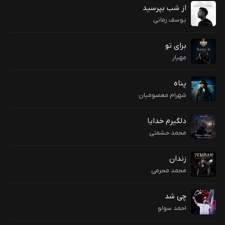
از شب بپرسید
یوسف زمانی
برای تو
مهیار
پناه
شهرام معصومیان
دلگیرم خدایا
محمد حشمتی
زندان
محمد محرمی
چی شد
احمد سولو