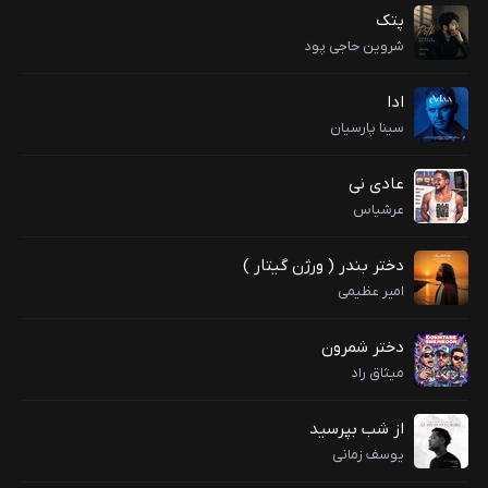
پتک
شروین حاجی پود
ادا
سینا پارسیان
عادی نی
عرشیاس
دختر بندر ( ورژن گیتار )
امیر عظیمی
دختر شمرون
میثاق راد
از شب بپرسید
یوسف زمانی