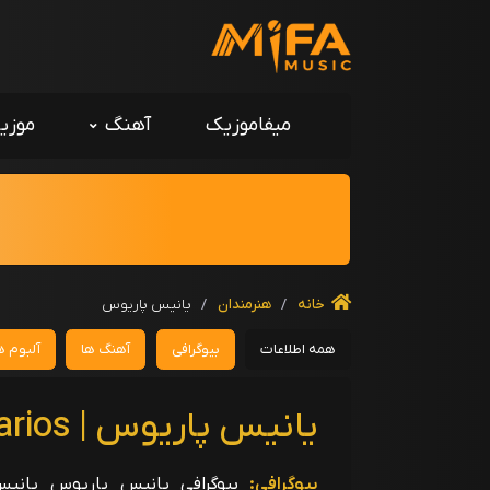
میفاموزیک
آهنگ
موزی
خانه
/
هنرمندان
/
یانیس پاریوس
همه اطلاعات
بیوگرافی
آهنگ ها
آلبوم ه
یانیس پاریوس | Giannis Parios
بیوگرافی: