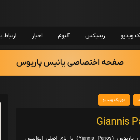
ک ویدیو
ریمیکس
آلبوم
اخبار
ارتباط با
صفحه اختصاصی یانیس پاریوس
ا
موزیک ویدیو
بیوگرافی یانیس پاریوس یانیس پاریوس (Yiannis Parios) با نام اصلی ایوانیس