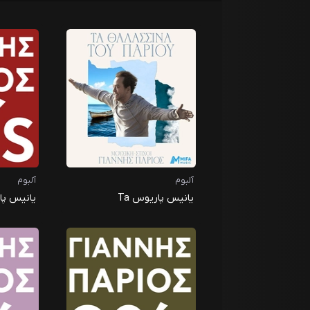
آلبوم
آلبوم
یانیس پاریوس Ta
یانیس پاریوس s
Thalassina Tou Pariou