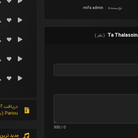
نویسنده:
mifa admin
( نظر )
Pariou (بصورت یکجا)
0 / 500
جدید ترین 