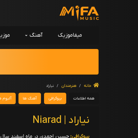
میفاموزیک
آهنگ
موزی
خانه
/
هنرمندان
/
نیاراد
همه اطلاعات
بیوگرافی
آهنگ ها
آلبوم ه
نیاراد | Niarad
بیوگرافی: