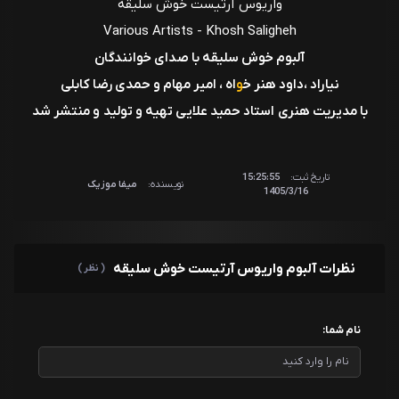
واریوس آرتیست خوش سلیقه
Various Artists - Khosh Saligheh
آلبوم خوش سلیقه با صدای خوانندگان
نیاراد ،داود هنر خ
و
اه ، امیر مهام و حمدی رضا کابلی
با مدیریت هنری استاد حمید علایی تهیه و تولید و منتشر شد
تاریخ ثبت:
15:25:55
نویسنده:
میفا موزیک
1405/3/16
نظرات آلبوم واریوس آرتیست خوش سلیقه
( نظر )
نام شما: