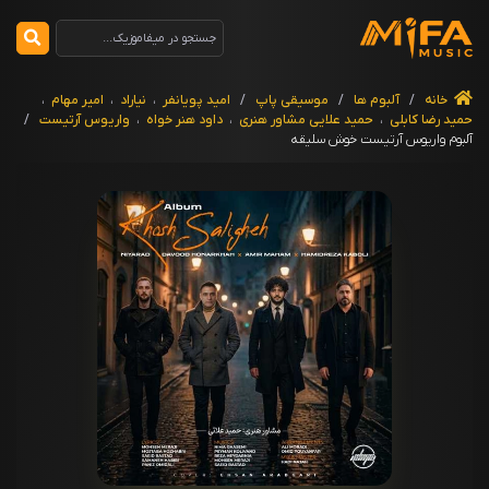
خانه
/
آلبوم ها
/
موسیقی پاپ
/
امید پویانفر
،
نیاراد
،
امیر مهام
،
حمید رضا کابلی
،
حمید علایی مشاور هنری
،
داود هنر خواه
،
واریوس آرتیست
/
آلبوم واریوس آرتیست خوش سلیقه