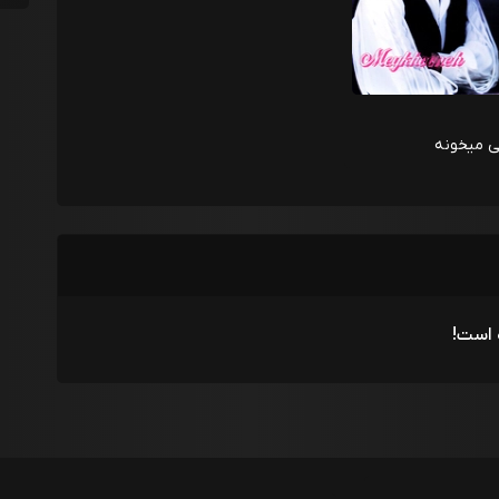
ی میخونه
 است!