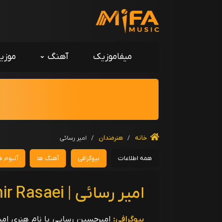
میفاموزیک
آهنگ
موزی
خانه
/
هنرمندان
/
امیر رسائی
همه اطلاعات
بیوگرافی
آهنگ ها
آلبوم ه
امیر رسائی | Amir Rasaei
بیوگرافی: