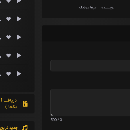
نویسنده:
میفا موزیک
دریافت آ
یکجا )
0 / 500
جدید ترین 