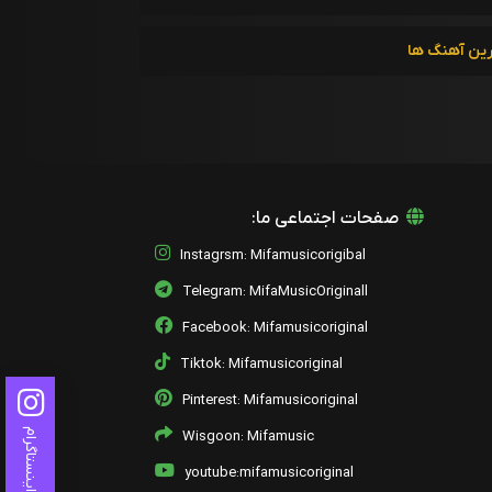
رین آهنگ ها
صفحات اجتماعی ما:
Instagrsm: Mifamusicorigibal
Telegram: MifaMusicOriginall
Facebook: Mifamusicoriginal
Tiktok: Mifamusicoriginal
Pinterest: Mifamusicoriginal
اینستاگرام
Wisgoon: Mifamusic
youtube:mifamusicoriginal