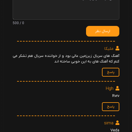
27 - Evler
سرتاچ اوزگوموش
0 / 500
28 - Gaf
ارسال نظر
سرتاچ اوزگوموش
29 - Gerginlik
ملیکا
سرتاچ اوزگوموش
آهنگ های سریال زیرزمین عالی بود و از خواننده سریال هم تشکر می
کنم که آهنگ های به این خوبی ساخته اند
30 - Geri Sayım
سرتاچ اوزگوموش
پاسخ
31 - Günah
Hgh
سرتاچ اوزگوموش
Rvrv
32 - Karanlık
پاسخ
سرتاچ اوزگوموش
33 - Kavgalı
sima
سرتاچ اوزگوموش
Veda