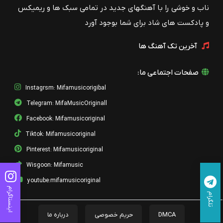
ناب و خوشی را با آهنگهای جدید در تمامی سبک ها و ریمیکس
41 - Özlem
سرتاچ اوزگوموش
و پادکست های شاد برای شما بوجود آورد
42 - Amca
آخرین تک آهنگ ها
سرتاچ اوزگوموش
43 - Sakıncalı
صفحات اجتماعی ما:
سرتاچ اوزگوموش
Instagrsm: Mifamusicorigibal
44 - Saygı
Telegram: MifaMusicOriginall
سرتاچ اوزگوموش
Facebook: Mifamusicoriginal
45 - Şiddetli
Tiktok: Mifamusicoriginal
سرتاچ اوزگوموش
Pinterest: Mifamusicoriginal
Wisgoon: Mifamusic
46 - Şüpheler Versiyon
سرتاچ اوزگوموش
youtube:mifamusicoriginal
اینستاگرام
تلگرام
47 - Tansiyon
سرتاچ اوزگوموش
DMCA
حریم خصوصی
درباره ما