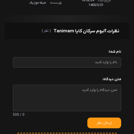
تاریخ ثبت:
16:52:24
نویسنده:
میفا موزیک
1405/3/21
نظرات آلبوم سرکان کایا Tanimam
( نظر )
نام شما:
متن دیدگاه:
0 / 500
ارسال نظر