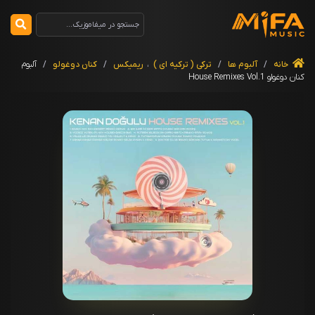
خانه
/
آلبوم ها
/
ترکی ( ترکیه ای )
،
ریمیکس
/
کنان دوغولو
/
آلبوم
کنان دوغولو House Remixes Vol.1