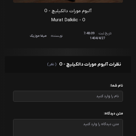
آلبوم مورات دالکیلیچ - O
Murat Dalkilic - O
تاریخ ثبت:
7:48:09
نویسنده:
میفا موزیک
1404/4/27
نظرات آلبوم مورات دالکیلیچ - O
( نظر )
نام شما:
متن دیدگاه: