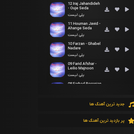
12 Iraj Jahandideh
- Ouje Seda
پلی لیست
11 Houman Javid -
Ahange Seda
پلی لیست
10 Farzan - Ghabel
Nadare
پلی لیست
09 Farid Afshar -
Leilio Majnoon
پلی لیست
08 Farhad Berenjan
- Deldare Man
پلی لیست
07 Behzad Tajik -
جدید ترین آهنگ ها
Behtarin Taraneh
پلی لیست
پر بازدید ترین آهنگ ها
06 Ali Yakhkeshi -
Tabe Shere Mani