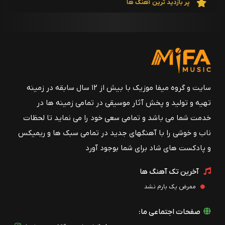
واریوس آرتیست
پر بازدید ترین آهنگ ها
89 - Bure Bure and Boro Boro
واریوس آرتیست
88 - Beraghsa
واریوس آرتیست
87 - Ghomar Baz
سایت و گروه میفا موزیک با بیش از ۱۲ سال سابقه در زمینه
واریوس آرتیست
تهیه و تولید و پخش آثار موسیقی در تمامی زمینه ها در
86 - Berzî Berzî
خدمت شما می باشد و تمامی سعی خود را می نماید تا لحظات
واریوس آرتیست
ناب و خوشی را با آهنگهای جدید در تمامی سبک ها و ریمیکس
و پادکست های شاد برای شما بوجود آورد
85 - Tabestoon
واریوس آرتیست
آخرین تک آهنگ ها
84 - Heyhaat
ممرض یک بارم نشد
واریوس آرتیست
صفحات اجتماعی ما:
83 - Chatre Khis (Original mix)
واریوس آرتیست