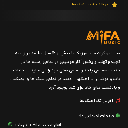
واریوس آرتیست
پر بازدید ترین آهنگ ها
03 - Yare Moo Kootah
واریوس آرتیست
02 - Dokhtar Irooni
واریوس آرتیست
01 - Deyar (Disco Version)
سایت و گروه میفا موزیک با بیش از ۱۲ سال سابقه در زمینه
واریوس آرتیست
تهیه و تولید و پخش آثار موسیقی در تمامی زمینه ها در
خدمت شما می باشد و تمامی سعی خود را می نماید تا لحظات
ناب و خوشی را با آهنگهای جدید در تمامی سبک ها و ریمیکس
و پادکست های شاد برای شما بوجود آورد
آخرین تک آهنگ ها
صفحات اجتماعی ما:
Instagrsm: Mifamusicorigibal