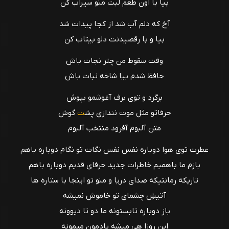
بیا با اون طعم لبت منو سیراب کن
آخ که دلم آب شد از کجا پیدات شد
بیا و با رقصیدنت دلو بیتاب کن
وقت سقوط من چتر نجات باش
حافظ شدم بیا شاخه نبات باش
برگرد و توی برف آغوشمو بپوش
حرفاتو مثل موت نندازی پش
ت
گوش
متن آلبوم آفرود منتخب آلبوم
عطرت توی هوا دوباره نفس نفس نگات تو نگام دوباره باهم
بازم ما باهمیم خاطرات جدید حرفای قدیم دوباره باهم
تاریکه رمانتیکه صدای دریا و منو تو اینجا با ستاره ها
آتیشِ چشمای تو خاموش نمیشه
باز دوباره تابستونه ما دو تا دیوونه
این روزا هی میشه یادمون میمونه