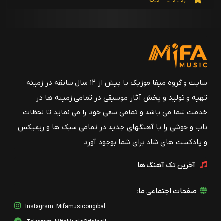
Pisham Bekhand (Remix)
پلی لیست
Golvajeh (Remix)
پلی لیست
Tabestooneh(Remix)
سایت و گروه میفا موزیک با بیش از ۱۲ سال سابقه در زمینه
پلی لیست
تهیه و تولید و پخش آثار موسیقی در تمامی زمینه ها در
Ghalb Ghaap (Remix)
خدمت شما می باشد و تمامی سعی خود را می نماید تا لحظات
پلی لیست
ناب و خوشی را با آهنگهای جدید در تمامی سبک ها و ریمیکس
و پادکست های شاد برای شما بوجود آورد
Delam Ab Shod ( Remix)
پلی لیست
آخرین تک آهنگ ها
صفحات اجتماعی ما:
Instagrsm: Mifamusicorigibal