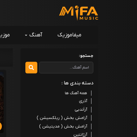
میفاموزیک
آهنگ
موزی
جستجو:
دسته بندی ها :
همه آهنگ ها
آذری
آراَندبی
آرامش بخش ( ریلکسیشن )
آرامش بخش ( مدیتیشن )
آرژانتین