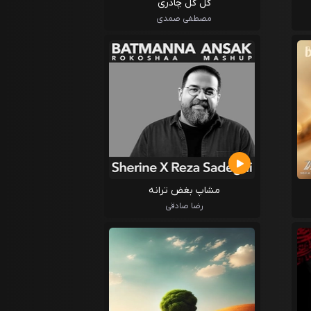
گل گل چادری
مصطفی صمدی
مشاپ بغض ترانه
رضا صادقی