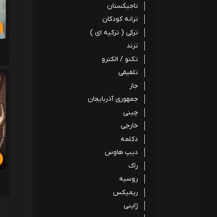
تاجیکستان
ترانه کودکان
ترکی ( ترکیه ای )
ترند
تکنو / الکترو
تلفیقی
جاز
جمهوری آذربایجان
چینی
خارجی
دکلمه
دیپ هاوس
راک
روسیه
ریمیکس
ژاپنی