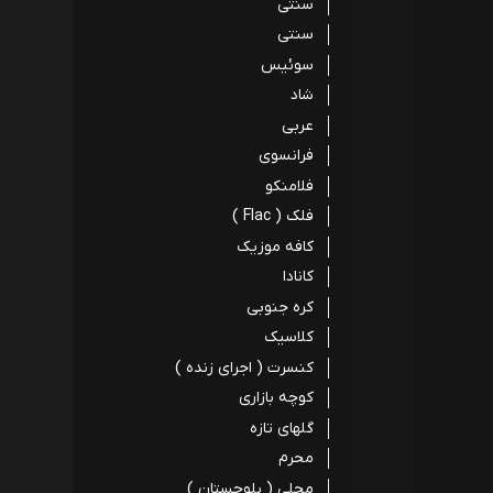
سنتی
سنتی
سوئیس
شاد
عربی
فرانسوی
فلامنکو
فلک ( Flac )
کافه موزیک
کانادا
کره جنوبی
کلاسیک
کنسرت ( اجرای زنده )
کوچه بازاری
گلهای تازه
محرم
محلی ( بلوچستان )