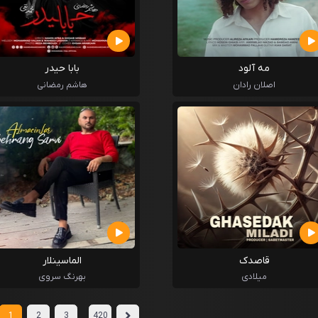
مه آلود
بابا حیدر
اصلان رادان
هاشم رمضانی
قاصدک
الماسینلار
میلادی
بهرنگ سروی
...
1
2
3
420