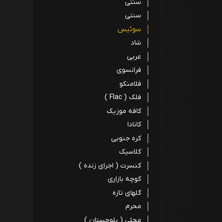
سنتی
سنتی
سوئیس
شاد
عربی
فرانسوی
فلامنکو
فلک ( Flac )
کافه موزیک
کانادا
کره جنوبی
کلاسیک
کنسرت ( اجرای زنده )
کوچه بازاری
گلهای تازه
محرم
محلی ( بلوچستان )