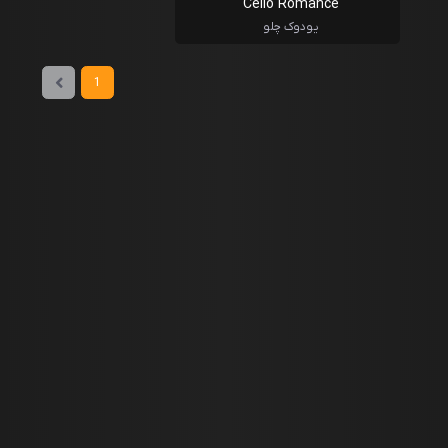
Cello Romance
یودوک چلو
1