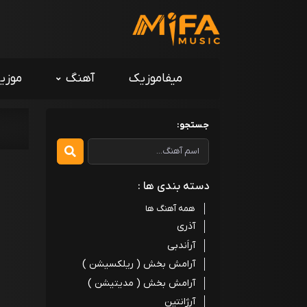
میفاموزیک
آهنگ
موزی
جستجو:
دسته بندی ها :
همه آهنگ ها
آذری
آراَندبی
آرامش بخش ( ریلکسیشن )
آرامش بخش ( مدیتیشن )
آرژانتین