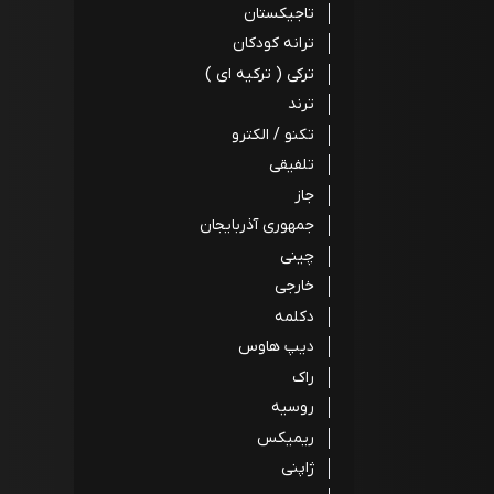
تاجیکستان
ترانه کودکان
ترکی ( ترکیه ای )
ترند
تکنو / الکترو
تلفیقی
جاز
جمهوری آذربایجان
چینی
خارجی
دکلمه
دیپ هاوس
راک
روسیه
ریمیکس
ژاپنی