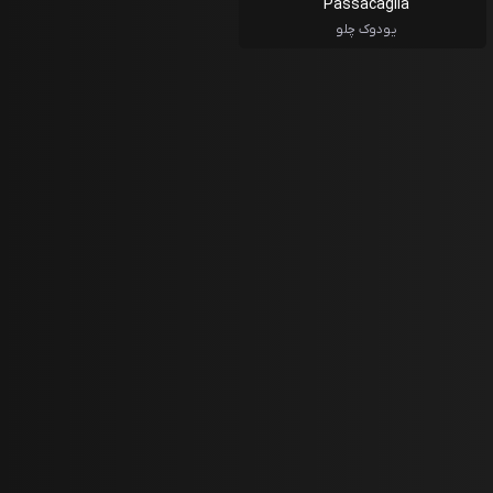
Passacaglia
یودوک چلو