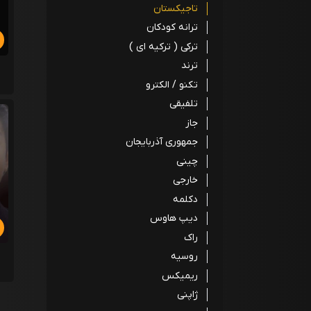
تاجیکستان
ترانه کودکان
ترکی ( ترکیه ای )
ترند
تکنو / الکترو
تلفیقی
جاز
جمهوری آذربایجان
چینی
خارجی
دکلمه
دیپ هاوس
راک
روسیه
ریمیکس
ژاپنی