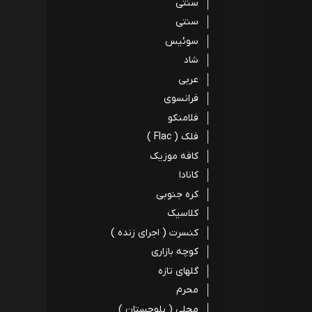
سنتی
سنتی
سوئیس
شاد
عربی
فرانسوی
فلامنکو
فلک ( Flac )
کافه موزیک
کانادا
کره جنوبی
کلاسیک
کنسرت ( اجرای زنده )
کوچه بازاری
گلهای تازه
محرم
محلی ( بلوچستان )