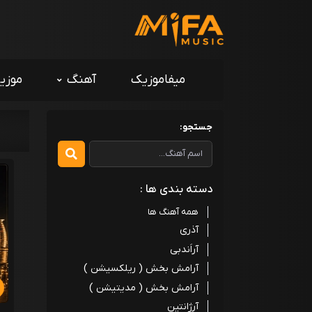
میفاموزیک
آهنگ
موزی
جستجو:
دسته بندی ها :
همه آهنگ ها
آذری
آراَندبی
آرامش بخش ( ریلکسیشن )
آرامش بخش ( مدیتیشن )
آرژانتین