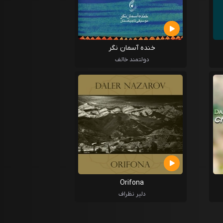
خنده آسمان نگر
دولتمند خالف
Orifona
دلیر نظراف