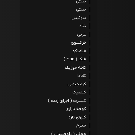
سنتی
سنتی
سوئیس
شاد
عربی
فرانسوی
فلامنکو
فلک ( Flac )
کافه موزیک
کانادا
کره جنوبی
کلاسیک
کنسرت ( اجرای زنده )
کوچه بازاری
گلهای تازه
محرم
محلی ( بلوچستان )