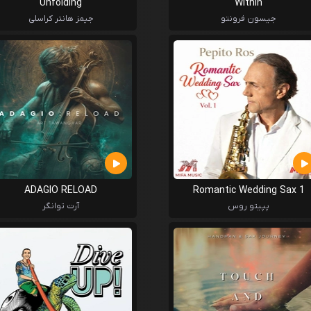
Unfolding
Within
جیسون فرونتو
جیمز هانتر کراسلی
ADAGIO RELOAD
Romantic Wedding Sax 1
پپیتو روس
آرت توانگر