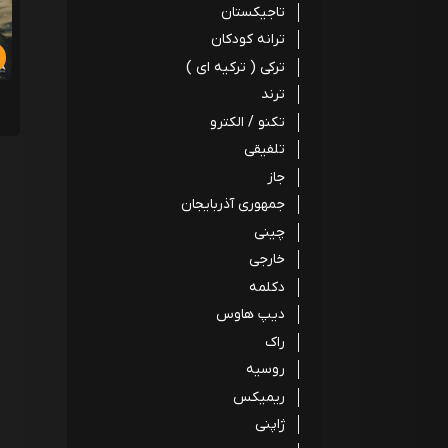
تاجیکستان
ترانه کودکان
ترکی ( ترکیه ای )
ترند
تکنو / الکترو
تلفیقی
جاز
جمهوری آذربایجان
چینی
خارجی
دکلمه
دیپ هاوس
راک
روسیه
ریمیکس
ژاپنی