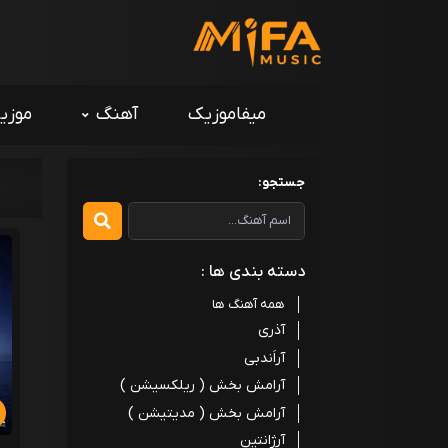
میفاموزیک
آهنگ
موزی
جستجو:
دسته بندی ها :
همه آهنگ ها
آذری
آراَندبی
آرامش بخش ( ریلکسیشن )
آرامش بخش ( مدیتیشن )
آرژانتین