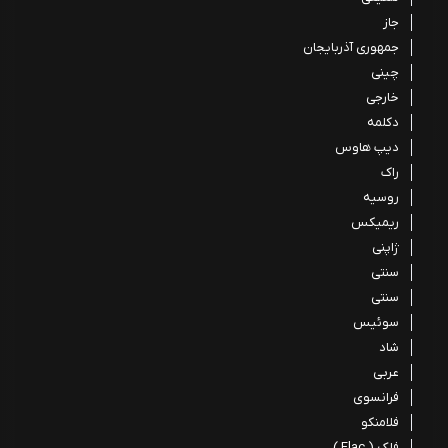
جاز
جمهوری آذربایجان
چینی
خارجی
دکلمه
دیپ هاوس
راک
روسیه
ریمیکس
ژاپنی
سنتی
سنتی
سوئیس
شاد
عربی
فرانسوی
فلامنکو
فلک ( Flac )