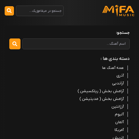
جستجو:
دسته بندی ها :
همه آهنگ ها
آذری
آراَندبی
آرامش بخش ( ریلکسیشن )
آرامش بخش ( مدیتیشن )
آرژانتین
آلبوم
آلمان
آمریکا
اتریش