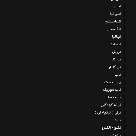
اخبار
اسپانیا
افغانستان
انگلستان
ایتالیا
ایسلند
برزیل
بی کلا
بی کلام
پاپ
پلی لیست
تاپ موزیک
تاجیکستان
ترانه کودکان
ترکی ( ترکیه ای )
ترند
تکنو / الکترو
تلفیقی