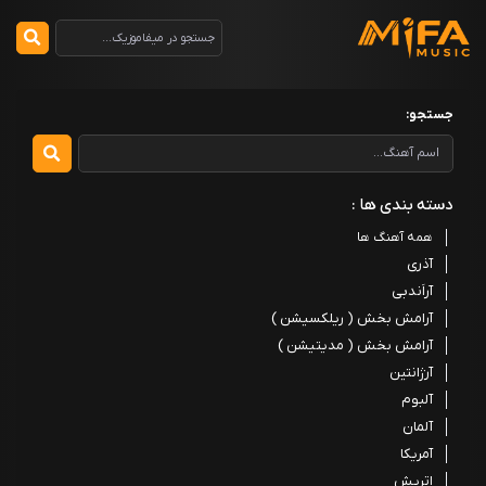
جستجو:
دسته بندی ها :
همه آهنگ ها
آذری
آراَندبی
آرامش بخش ( ریلکسیشن )
آرامش بخش ( مدیتیشن )
آرژانتین
آلبوم
آلمان
آمریکا
اتریش