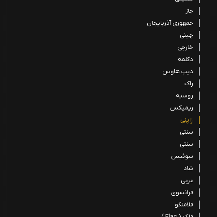
جاز
جمهوری آذربایجان
چینی
خارجی
دکلمه
دیپ هاوس
راک
روسیه
ریمیکس
ژاپنی
سنتی
سنتی
سوئیس
شاد
عربی
فرانسوی
فلامنکو
فلک ( Flac )