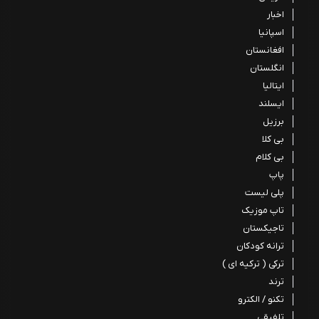
اخبار
اسپانیا
افغانستان
انگلستان
ایتالیا
ایسلند
برزیل
بی کلا
بی کلام
پاپ
پلی لیست
تاپ موزیک
تاجیکستان
ترانه کودکان
ترکی ( ترکیه ای )
ترند
تکنو / الکترو
تلفیقی