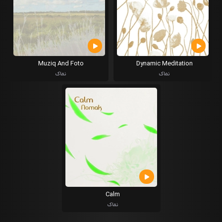
Muziq And Foto
Dynamic Meditation
Instrumental Limited
نماک
نماک
Calm
نماک