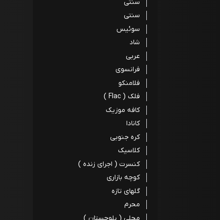
سنتی
سنتی
سوئیس
شاد
عربی
فرانسوی
فلامنکو
فلک ( Flac )
کافه موزیک
کانادا
کره جنوبی
کلاسیک
کنسرت ( اجرای زنده )
کوچه بازاری
گلهای تازه
محرم
محلی ( بلوچستان )