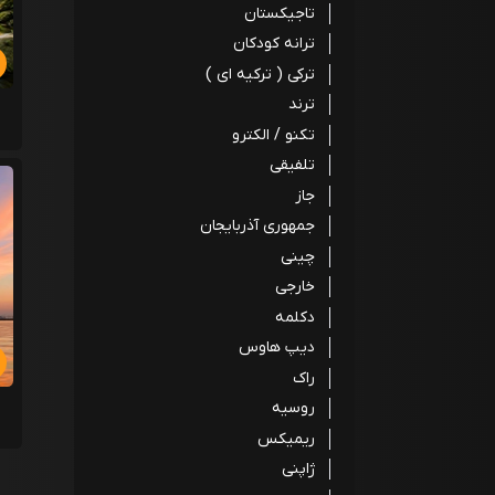
تاجیکستان
ترانه کودکان
ترکی ( ترکیه ای )
ترند
تکنو / الکترو
تلفیقی
جاز
جمهوری آذربایجان
چینی
خارجی
دکلمه
دیپ هاوس
راک
روسیه
ریمیکس
ژاپنی