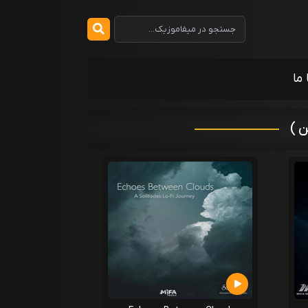
 ما
 )