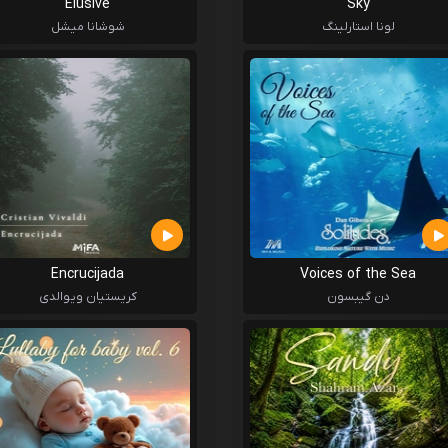
Elusive
Sky
لونا استارلینگ
شوشانا میشل
Encrucijada
Voices of the Sea
دن گیبسون
کریستیان ویوالدی