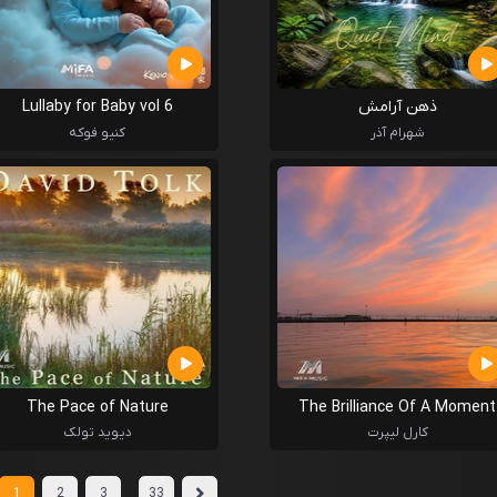
ذهن آرامش
Lullaby for Baby vol 6
شهرام آذر
کنیو فوکه
The Pace of Nature
The Brilliance Of A Moment
کارل لیپرت
دیوید تولک
...
1
2
3
33