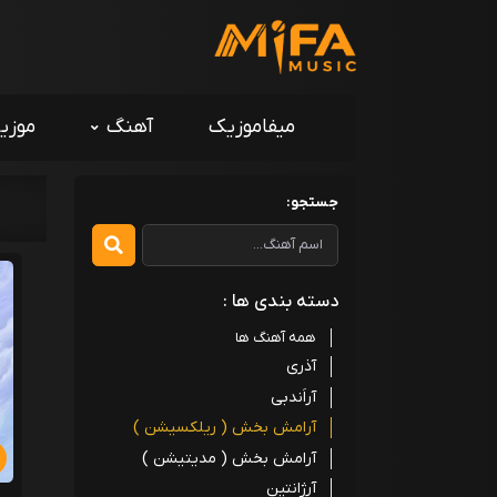
میفاموزیک
آهنگ
موزی
جستجو:
دسته بندی ها :
همه آهنگ ها
آذری
آراَندبی
آرامش بخش ( ریلکسیشن )
آرامش بخش ( مدیتیشن )
آرژانتین