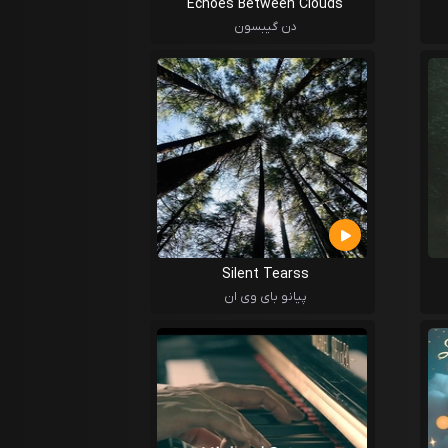
Echoes Between Clouds
دن گیبسون
Silent Tearss
پیانو بای وی ان