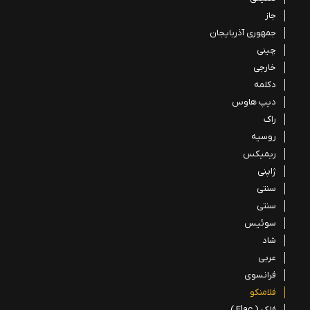
جاز
جمهوری آذربایجان
چینی
خارجی
دکلمه
دیپ هاوس
راک
روسیه
ریمیکس
ژاپنی
سنتی
سنتی
سوئیس
شاد
عربی
فرانسوی
فلامنکو
فلک ( Flac )