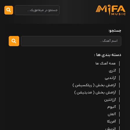
جستجو:
دسته بندی ها :
همه آهنگ ها
آذری
آراَندبی
آرامش بخش ( ریلکسیشن )
آرامش بخش ( مدیتیشن )
آرژانتین
آلبوم
آلمان
آمریکا
اتریش