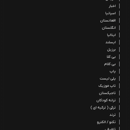
اخبار
اسپانیا
افغانستان
انگلستان
ایتالیا
ایسلند
برزیل
بی کلا
بی کلام
پاپ
پلی لیست
تاپ موزیک
تاجیکستان
ترانه کودکان
ترکی ( ترکیه ای )
ترند
تکنو / الکترو
تلفیقی