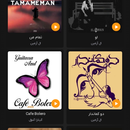
او
تمام من
ال آرمین
ال آرمین
دو کماندار
Cafe Bolero
ال آرمین
گیتارا آسول