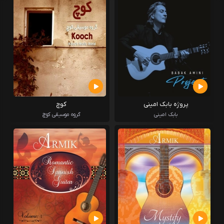
پروژه بابک امینی
کوچ
بابک امینی
گروه موسیقی کوچ