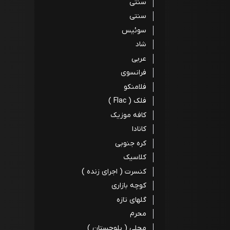
سنتی
سنتی
سوئیس
شاد
عربی
فرانسوی
فلامنکو
فلک ( Flac )
کافه موزیک
کانادا
کره جنوبی
کلاسیک
کنسرت ( اجرای زنده )
کوچه بازاری
گلهای تازه
محرم
محلی ( بلوچستان )