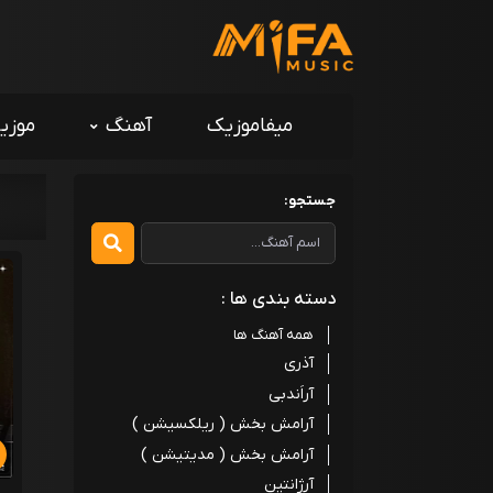
میفاموزیک
آهنگ
موزی
جستجو:
دسته بندی ها :
همه آهنگ ها
آذری
آراَندبی
آرامش بخش ( ریلکسیشن )
آرامش بخش ( مدیتیشن )
آرژانتین