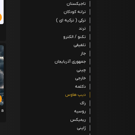
تاجیکستان
ترانه کودکان
ترکی ( ترکیه ای )
ترند
تکنو / الکترو
تلفیقی
جاز
جمهوری آذربایجان
چینی
خارجی
دکلمه
دیپ هاوس
راک
 a
روسیه
ریمیکس
ژاپنی