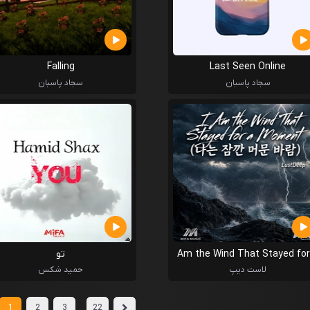
Falling
Last Seen Online
سجاد پاسبان
سجاد پاسبان
Am the Wind That Stayed for
تو
Moment
لاست دیپ
حمید شکس
...
1
2
3
22