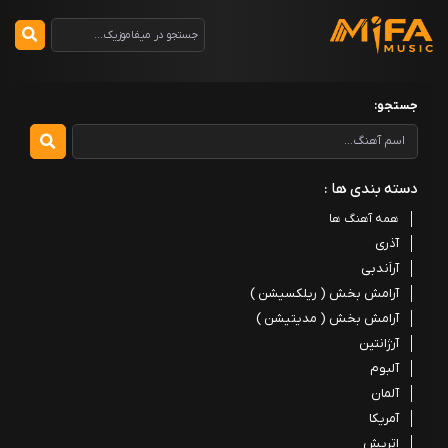
جستجو:
دسته بندی ها :
همه آهنگ ها
آذری
آراَندبی
آرامش بخش ( ریلکسیشن )
آرامش بخش ( مدیتیشن )
آرژانتین
آلبوم
آلمان
آمریکا
اتریش