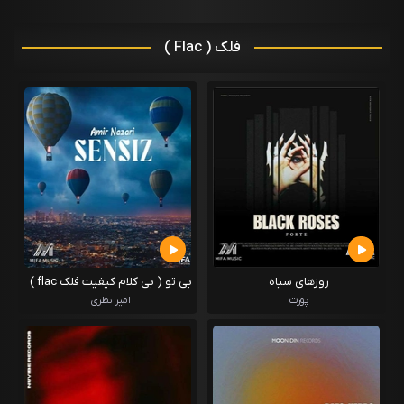
فلک ( Flac )
روزهای سیاه
بی تو ( بی کلام کیفیت فلک flac )
)
پورت
امیر نظری