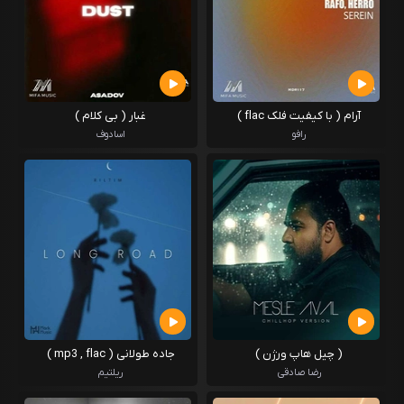
آرام ( با کیفیت فلک flac )
غبار ( بی کلام )
رافو
اسادوف
( چیل هاپ ورژن )
جاده طولانی ( mp3 , flac )
رضا صادقی
ریلتیم