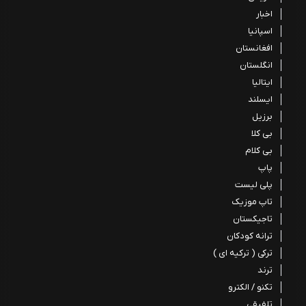
اخبار
اسپانیا
افغانستان
انگلستان
ایتالیا
ایسلند
برزیل
بی کلا
بی کلام
پاپ
پلی لیست
تاپ موزیک
تاجیکستان
ترانه کودکان
ترکی ( ترکیه ای )
ترند
تکنو / الکترو
تلفیقی