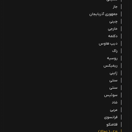
جاز
جمهوری آذربایجان
چینی
خارجی
دکلمه
دیپ هاوس
راک
روسیه
ریمیکس
ژاپنی
سنتی
سنتی
سوئیس
شاد
عربی
فرانسوی
فلامنکو
فلک ( Flac )