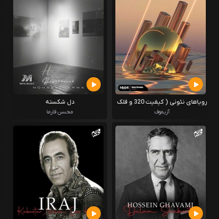
رویاهای نئونی ( کیفیت 320 و فلک
دل شکسته
flac)
آزیموف
محسن فارما