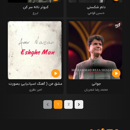
دلم شکستی
کبوتر ناله سر کن
حسین قوامی
ایرج
جوانی
عشق من ( آهنگ اسپانیایی بصورت
صوتی و فلک )
محمد رضا شجریان
امیر نظری
1
2