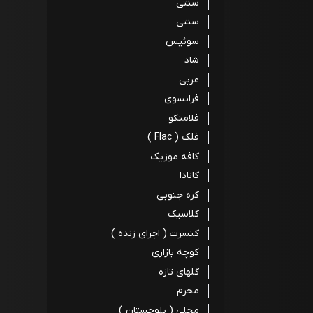
سنتی
سنتی
سوئیس
شاد
عربی
فرانسوی
فلامنکو
فلک ( Flac )
کافه موزیک
کانادا
کره جنوبی
کلاسیک
کنسرت ( اجرای زنده )
کوچه بازاری
گلهای تازه
محرم
محلی ( بلوچستان )