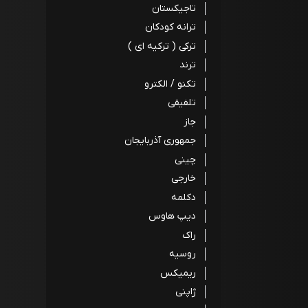
تاجیکستان
ترانه کودکان
ترکی ( ترکیه ای )
ترند
تکنو / الکترو
تلفیقی
جاز
جمهوری آذربایجان
چینی
خارجی
دکلمه
دیپ هاوس
راک
روسیه
ریمیکس
ژاپنی