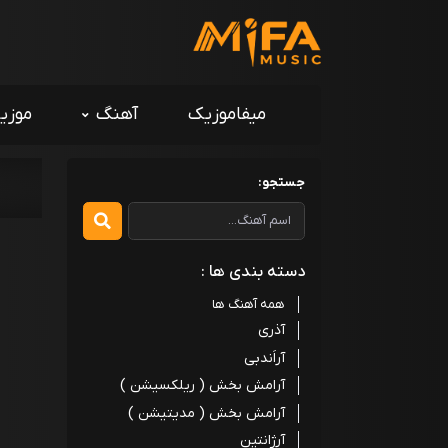
میفاموزیک
آهنگ
موزی
جستجو:
دسته بندی ها :
همه آهنگ ها
آذری
آراَندبی
آرامش بخش ( ریلکسیشن )
آرامش بخش ( مدیتیشن )
آرژانتین