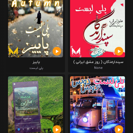
سپندارمذگان ( روز عشق ایرانی )
پاییز
None
پلی لیست