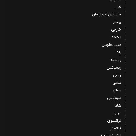
جاز
جمهوری آذربایجان
چینی
خارجی
دکلمه
دیپ هاوس
راک
روسیه
ریمیکس
ژاپنی
سنتی
سنتی
سوئیس
شاد
عربی
فرانسوی
فلامنکو
فلک ( Flac )