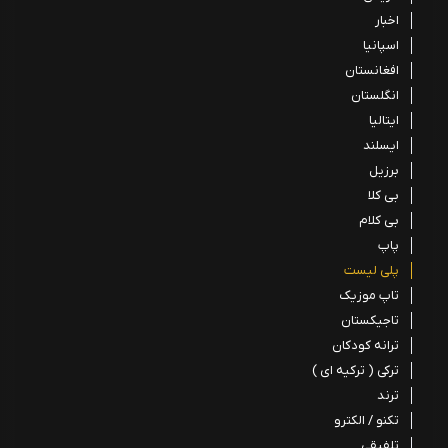
اخبار
اسپانیا
افغانستان
انگلستان
ایتالیا
ایسلند
برزیل
بی کلا
بی کلام
پاپ
پلی لیست
تاپ موزیک
تاجیکستان
ترانه کودکان
ترکی ( ترکیه ای )
ترند
تکنو / الکترو
تلفیقی