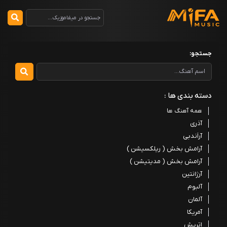
جستجو:
دسته بندی ها :
همه آهنگ ها
آذری
آراَندبی
آرامش بخش ( ریلکسیشن )
آرامش بخش ( مدیتیشن )
آرژانتین
آلبوم
آلمان
آمریکا
اتریش