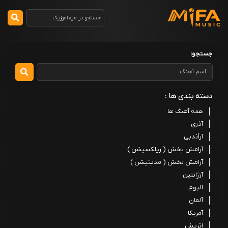
جستجو:
دسته بندی ها :
همه آهنگ ها
آذری
آراَندبی
آرامش بخش ( ریلکسیشن )
آرامش بخش ( مدیتیشن )
آرژانتین
آلبوم
آلمان
آمریکا
اتریش