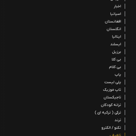
اخبار
اسپانیا
افغانستان
انگلستان
ایتالیا
ایسلند
برزیل
بی کلا
بی کلام
پاپ
پلی لیست
تاپ موزیک
تاجیکستان
ترانه کودکان
ترکی ( ترکیه ای )
ترند
تکنو / الکترو
تلفیقی