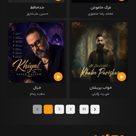
مرگ خاموش
خداحافظ
محمد رضا منصوری
حسین علیشاپور
خواب پریشان
خیال
علی زند وکیلی
سعید رسام
...
1
2
3
45