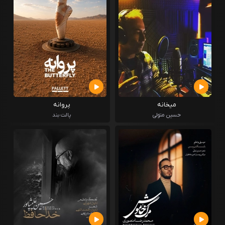
میخانه
پروانه
حسین متولی
پالت بند