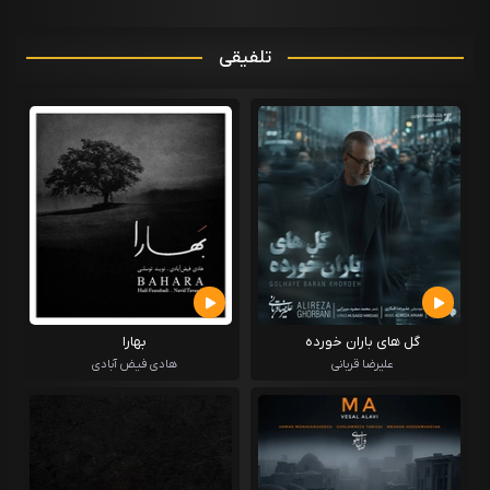
تلفیقی
گل های باران خورده
بهارا
علیرضا قربانی
هادی فیض آبادی