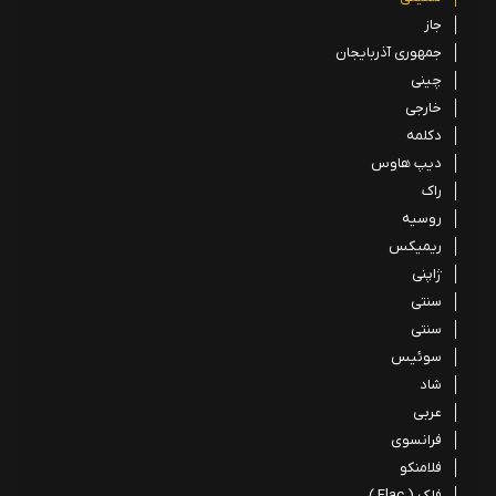
جاز
جمهوری آذربایجان
چینی
خارجی
دکلمه
دیپ هاوس
راک
روسیه
ریمیکس
ژاپنی
سنتی
سنتی
سوئیس
شاد
عربی
فرانسوی
فلامنکو
فلک ( Flac )