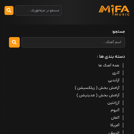
جستجو:
دسته بندی ها :
همه آهنگ ها
آذری
آراَندبی
آرامش بخش ( ریلکسیشن )
آرامش بخش ( مدیتیشن )
آرژانتین
آلبوم
آلمان
آمریکا
اتریش