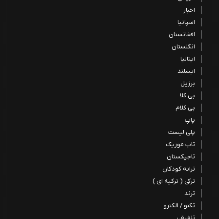
اخبار
اسپانیا
افغانستان
انگلستان
ایتالیا
ایسلند
برزیل
بی کلا
بی کلام
پاپ
پلی لیست
تاپ موزیک
تاجیکستان
ترانه کودکان
ترکی ( ترکیه ای )
ترند
تکنو / الکترو
تلفیقی