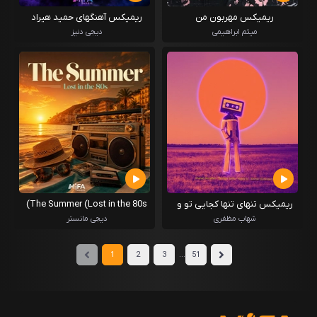
ریمیکس مهربون من
ریمیکس آهنگهای حمید هیراد
میثم ابراهیمی
دیجی دنیز
ریمیکس تنهای تنها کجایی تو و
The Summer (Lost in the 80s)
آلزایمر
شهاب مظفری
دیجی مانستر
...
1
2
3
51