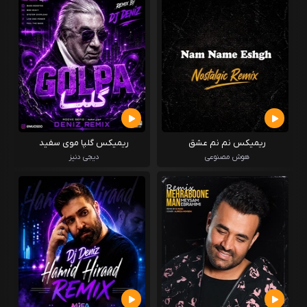
ریمیکس نم نم عشق
ریمیکس گلپا موی سفید
هوش مصنوعی
دیجی دنیز