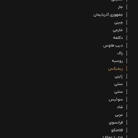
جاز
جمهوری آذربایجان
چینی
خارجی
دکلمه
دیپ هاوس
راک
روسیه
ریمیکس
ژاپنی
سنتی
سنتی
سوئیس
شاد
عربی
فرانسوی
فلامنکو
فلک ( Flac )