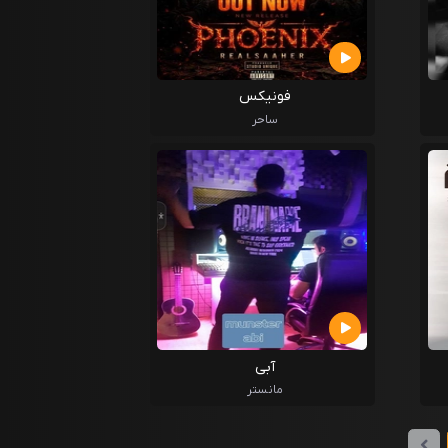
فونیکس
ساحر
آبی
مانستر