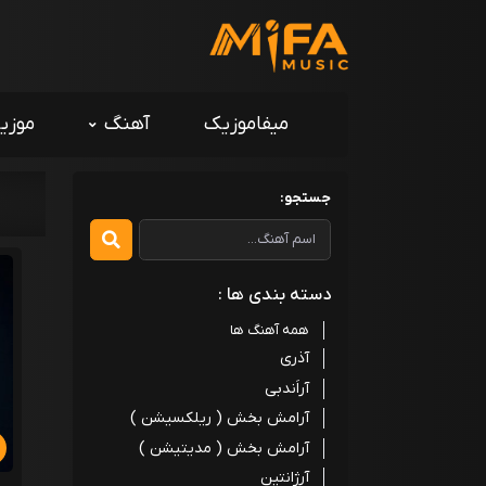
میفاموزیک
آهنگ
موزی
جستجو:
دسته بندی ها :
همه آهنگ ها
آذری
آراَندبی
آرامش بخش ( ریلکسیشن )
آرامش بخش ( مدیتیشن )
آرژانتین