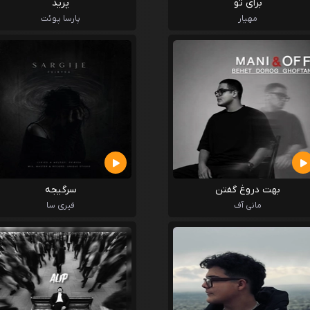
برای تو
پرید
مهیار
پارسا پوئت
بهت دروغ گفتن
سرگیجه
مانی آف
فیری سا