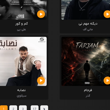
دیگه مهم نی
گم و گور
مانی آف
علی پی
فرجام
نصابه
گذر
سیلاوی
...
1
2
3
17