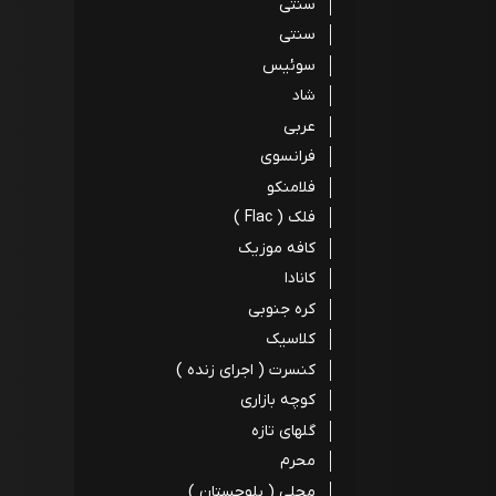
سنتی
سنتی
سوئیس
شاد
عربی
فرانسوی
فلامنکو
فلک ( Flac )
کافه موزیک
کانادا
کره جنوبی
کلاسیک
کنسرت ( اجرای زنده )
کوچه بازاری
گلهای تازه
محرم
محلی ( بلوچستان )