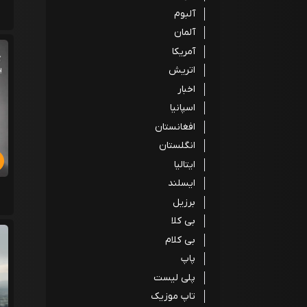
آلبوم
آلمان
آمریکا
اتریش
اخبار
اسپانیا
افغانستان
انگلستان
ایتالیا
ایسلند
برزیل
بی کلا
بی کلام
پاپ
پلی لیست
تاپ موزیک