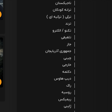
تاجیکستان
ترانه کودکان
ترکی ( ترکیه ای )
ترند
تکنو / الکترو
تلفیقی
جاز
جمهوری آذربایجان
چینی
خارجی
دکلمه
دیپ هاوس
راک
روسیه
ریمیکس
ژاپنی