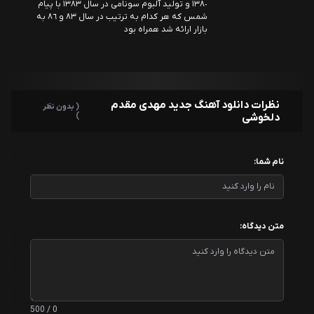
١٣٨٠ و توليد آلبوم سونامى در سال ١٣٨٣ با پيام
شمس كه هر كدام به ترتيب در سال ٨٣ و ٨٦ به
بازار ارائه شد همراه بود
نظرات دانلود آهنگ جدید مهدی مقدم
( بدون نظر
دلخوشی
)
نام شما:
متن دیدگاه:
0 / 500