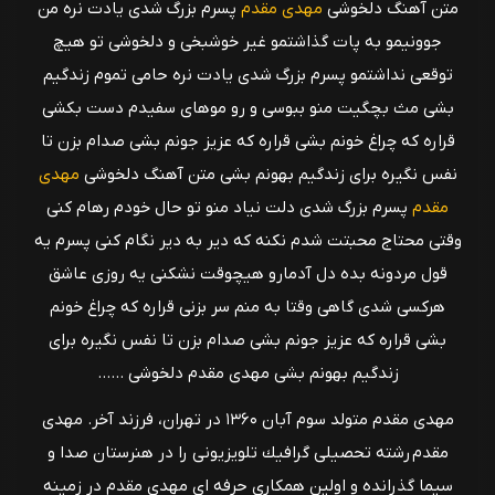
متن آهنگ دلخوشی
مهدی مقدم
پسرم بزرگ شدی یادت نره من
جوونیمو به پات گذاشتمو غیر خوشبخی و دلخوشی تو هیچ
توقعی نداشتمو پسرم بزرگ شدی یادت نره حامی تموم زندگیم
بشی مث بچگیت منو ببوسی و رو موهای سفیدم دست بکشی
قراره که چراغ خونم بشی قراره که عزیز جونم بشی صدام بزن تا
نفس نگیره برای زندگیم بهونم بشی متن آهنگ دلخوشی
مهدی
مقدم
پسرم بزرگ شدی دلت نیاد منو تو حال خودم رهام کنی
وقتی محتاج محبتت شدم نکنه که دیر به دیر نگام کنی پسرم یه
قول مردونه بده دل آدمارو هیچوقت نشکنی یه روزی عاشق
هرکسی شدی گاهی وقتا به منم سر بزنی قراره که چراغ خونم
بشی قراره که عزیز جونم بشی صدام بزن تا نفس نگیره برای
زندگیم بهونم بشی مهدی مقدم دلخوشی ......
مهدى مقدم متولد سوم آبان ۱۳۶۰ در تهران، فرزند آخر. مهدى
مقدم رشته تحصيلى گرافيك تلویزيونى را در هنرستان صدا و
سيما گذرانده و اولين همكارى حرفه اى مهدی مقدم در زمينه