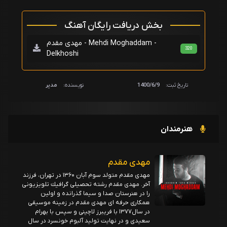
بخش دریافت رایگان آهنگ
مهدی مقدم - Mehdi Moghaddam -
320
Delkhoshi
تاریخ ثبت:
1400/6/9
نویسنده:
مدیر
هنرمندان
مهدی مقدم
مهدى مقدم متولد سوم آبان ۱۳۶۰ در تهران، فرزند
آخر. مهدى مقدم رشته تحصيلى گرافيك تلویزيونى
را در هنرستان صدا و سيما گذرانده و اولين
همكارى حرفه اى مهدی مقدم در زمينه موسيقى
در سال١٣٧٧ با فریبرز لاچینی و سپس با بهرام
سعيدى و در نهايت توليد آلبوم خونسرد در سال