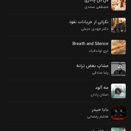
گل گل چادری
مصطفی صمدی
نگرانی از جریانات نفوذ
دکتر مهدی خزعلی
Breath and Silence
تری اولدفیلد
مشاپ بغض ترانه
رضا صادقی
مه آلود
اصلان رادان
بابا حیدر
هاشم رمضانی