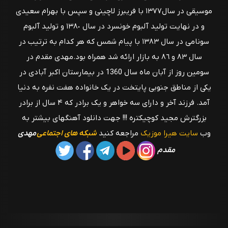
موسيقى در سال١٣٧٧ با فریبرز لاچینی و سپس با بهرام سعيدى
و در نهايت توليد آلبوم خونسرد در سال ١٣٨٠ و توليد آلبوم
سونامى در سال ١٣٨٣ با پيام شمس كه هر كدام به ترتيب در
سال ٨٣ و ٨٦ به بازار ارائه شد همراه بود.مهدی مقدم در
سومین روز از آبان ماه سال 1360 در بیمارستان اکبر آبادی در
یکی از مناطق جنوبی پایتخت در یک خانواده هفت نفره به دنیا
آمد. فرزند آخر و دارای سه خواهر و یک برادر كه ۴ سال از برادر
بزرگترش مجید کوچیکتره !!! جهت دانلود آهنگهای بیشتر به
وب
سایت
هیرا موزیک
مراجعه کنید
شبکه های اجتماعی
مهدی
مقدم