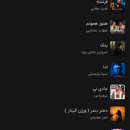
فرشته
امید عقابی
هنوز همونم
شهاب بخارایی
پتک
شروین حاجی پود
ادا
سینا پارسیان
عادی نی
عرشیاس
دختر بندر ( ورژن گیتار )
امیر عظیمی