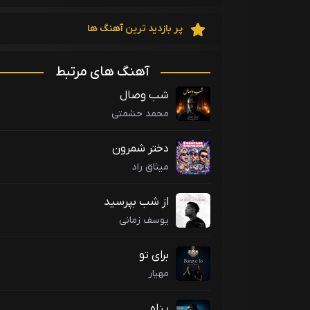
پر بازدید ترین آهنگ ها
آهنگ های مرتبط
شب وصال
محمد حشمتی
دختر شمرون
میثاق راد
از شب بپرسید
یوسف زمانی
برای تو
مهیار
پناه