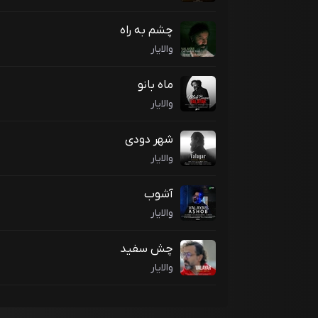
چشم به راه
والایار
ماه بانو
والایار
شهر دودی
والایار
آشوب
والایار
چش سفید
والایار