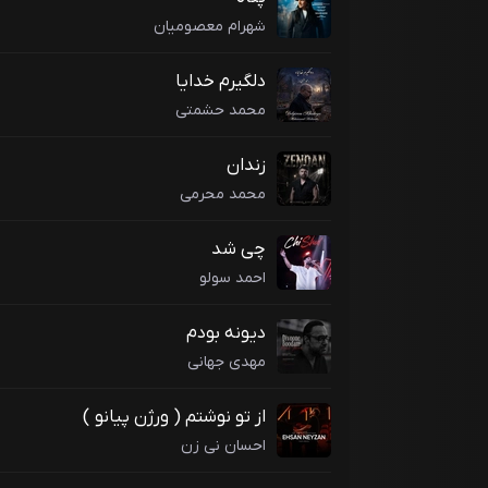
شهرام معصومیان
دلگیرم خدایا
محمد حشمتی
زندان
محمد محرمی
چی شد
احمد سولو
دیونه بودم
مهدی جهانی
از تو نوشتم ( ورژن پیانو )
احسان نی زن