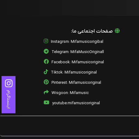
صفحات اجتماعی ما:
Instagrsm: Mifamusicorigibal
Telegram: MifaMusicOriginall
Facebook: Mifamusicoriginal
Tiktok: Mifamusicoriginal
Pinterest: Mifamusicoriginal
اینستاگرام
Wisgoon: Mifamusic
youtube:mifamusicoriginal