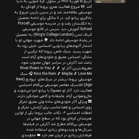
تاریخ ۱۵ فوریه ۱۹۷۸ در سئول، کره جنوبی به دنیا
آمد. 🎼 شروع فعالیت هنری یروما از کودکی به
موسیقی علاقه‌مند شد و در سنین پایین شروع به
یادگیری پیانو کرد. در ۱۱ سالگی برای ادامه تحصیل
به انگلستان رفت و در مدرسه موسیقی Purcell
School آموزش دید. سپس در کالج موسیقی
کینگ لندن (King’s College London) به تحصیل
در رشته موسیقی ادامه داد. 🌍 شهرت جهانی او با
انتشار آلبوم‌های پیانویی احساسی، خیلی زود به
شهرت رسید. سبک خاص یروما که ترکیبی از
سادگی، احساس عمیق و ملودی‌های آرام است،
باعث شد آثارش در سراسر جهان محبوب شود.
معروف‌ترین آثار او: 🎵 River Flows in You 🎵
Kiss the Rain 🎵 Maybe 🎵 Love Me 🎧 سبک
موسیقی یروما بیشتر در سبک‌های: نیوایج (New
Age) کلاسیک معاصر موسیقی بی‌کلام احساسی
فعالیت دارد. آثار او معمولاً با پیانو اجرا می‌شوند و
حال‌وهوایی آرام، عاشقانه و گاهی غم‌انگیز دارند.
🎹 ویژگی آثار ملودی‌های ساده ولی عمیق تمرکز
روی احساس و فضا مناسب برای آرامش، تمرکز و
لحظات احساسی 📌 نکات جالب یروما یکی از اولین
هنرمندان کره‌ای بود که در سطح جهانی در
موسیقی بی‌کلام مطرح شد آثارش در فیلم‌ها،
سریال‌ها و ویدیوهای زیادی استفاده شده
طرفداران زیادی در ایران هم دارد ❤️ جمع‌بندی