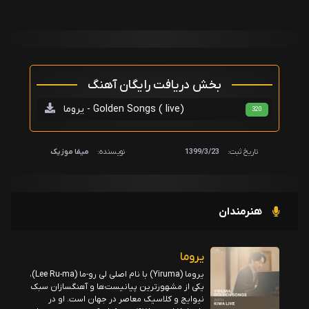
بخش دریافت رایگان آهنگ
یروما - Golden Songs ( live)
320
تاریخ ثبت:
1399/3/23
نویسنده:
میفا موزیک
هنرمندان
یروما
یروما (Yiruma) با نام اصلی لی رو-ما (Lee Ru-ma)،
یکی از مشهورترین پیانیست‌ها و آهنگسازان سبک
نیوایج و کلاسیک معاصر در جهان است. او در