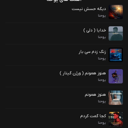
دیگه حسش نیست
یوحنا
خدایا ( دلی )
یوحنا
زنگ زدم سی بار
یوحنا
هنوز همونم ( ورژن گیتار )
یوحنا
هنوز همونم
یوحنا
کجا گمت کردم
یوحنا