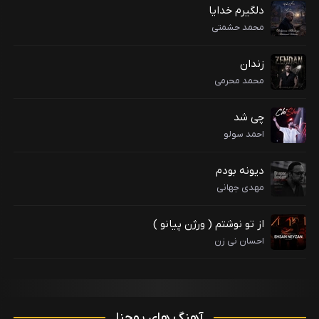
دلگیرم خدایا
محمد حشمتی
زندان
محمد محرمی
چی شد
احمد سولو
دیونه بودم
مهدی جهانی
از تو نوشتم ( ورژن پیانو )
احسان نی زن
آهنگ های یوحنا