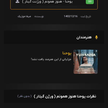
یوحنا - هنوز همونم ( ورژنت گیتار )
320
تاریخ ثبت:
1402/12/16
نویسنده:
میفا موزیک
هنرمندان
یوحنا
جزئیاتی از این هنرمند یافت نشد!
نظرات یوحنا هنوز همونم ( ورژن گیتار )
( بدون نظر )