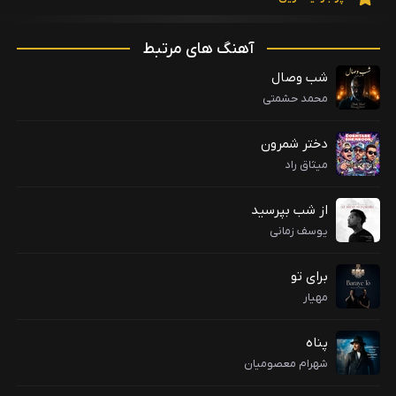
آهنگ های مرتبط
شب وصال
محمد حشمتی
دختر شمرون
میثاق راد
از شب بپرسید
یوسف زمانی
برای تو
مهیار
پناه
شهرام معصومیان