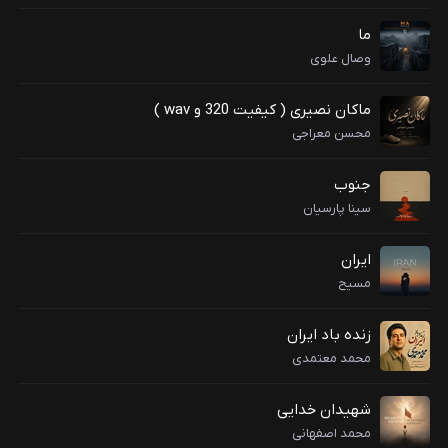
ما
وصال علوی
ماکان نصیری ( کیفیت 320 و wav )
محسن معراجی
جنوب
سینا پارسیان
ایران
مسیح
زنده باد ایران
محمد معتمدی
شهیدان خدایی
محمد اصفهانی