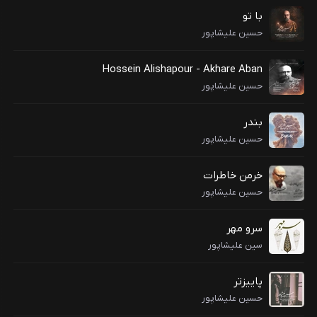
با تو
حسین علیشاپور
Hossein Alishapour - Akhare Aban
حسین علیشاپور
بندر
حسین علیشاپور
خرمن خاطرات
حسین علیشاپور
سرو مهر
سین علیشاپور
پاییزتر
حسین علیشاپور