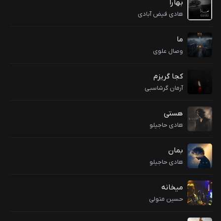
بهارا
هادی فیض آبادی
ما
وصال علوی
کجا گریزم
آرمان گرشاسبی
هستی
هادی حاجیلو
بمان
هادی حاجیلو
میخانه
حسین متولی