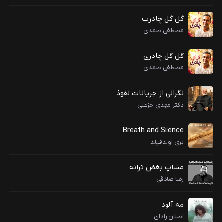
گل گل چادرب
مصطفی صمدی
گل گل چادری
مصطفی صمدی
نگرانی از جریانات نفوذ
دکتر مهدی خزعلی
Breath and Silence
تری اولدفیلد
مشاپ بغض ترانه
رضا صادقی
مه آلود
اصلان رادان