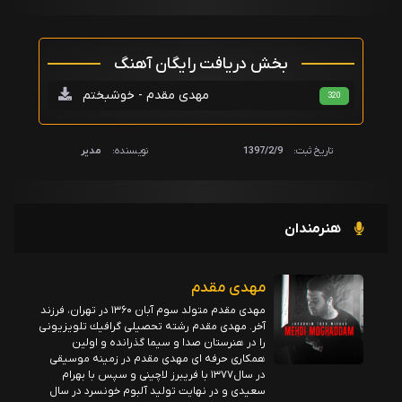
بخش دریافت رایگان آهنگ
مهدی مقدم - خوشبختم
320
تاریخ ثبت:
1397/2/9
نویسنده:
مدیر
هنرمندان
مهدی مقدم
مهدى مقدم متولد سوم آبان ۱۳۶۰ در تهران، فرزند
آخر. مهدى مقدم رشته تحصيلى گرافيك تلویزيونى
را در هنرستان صدا و سيما گذرانده و اولين
همكارى حرفه اى مهدی مقدم در زمينه موسيقى
در سال١٣٧٧ با فریبرز لاچینی و سپس با بهرام
سعيدى و در نهايت توليد آلبوم خونسرد در سال