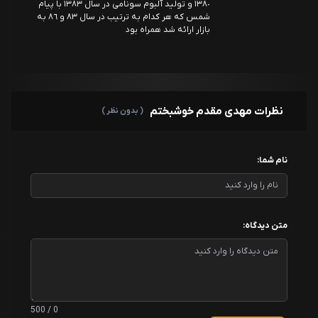
١٣٨٠ و توليد آلبوم سونامى در سال ١٣٨٣ با پيام
شمس كه هر كدام به ترتيب در سال ٨٣ و ٨٦ به
بازار ارائه شد همراه بود
نظرات مهدی مقدم خوشبختم
( بدون نظر )
نام شما:
متن دیدگاه:
0 / 500