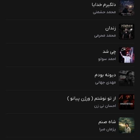
دلگیرم خدایا
محمد حشمتی
زندان
محمد محرمی
چی شد
احمد سولو
دیونه بودم
مهدی جهانی
از تو نوشتم ( ورژن پیانو )
احسان نی زن
شاه صنم
پژمان مبرا