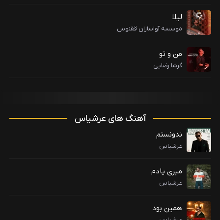
لیلا
موسسه آواسازان ققنوس
من و تو
گرشا رضایی
آهنگ های عرشیاس
ندونستم
عرشیاس
میری یادم
عرشیاس
همین بود
عرشیاس