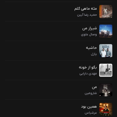
مثه ماهی گلم
حمید رضا آیین
شیراز من
وصال علوی
حاشیه
پازل
بگو از خونه
مهدی دارابی
من
شارومین
همین بود
عرشیاس