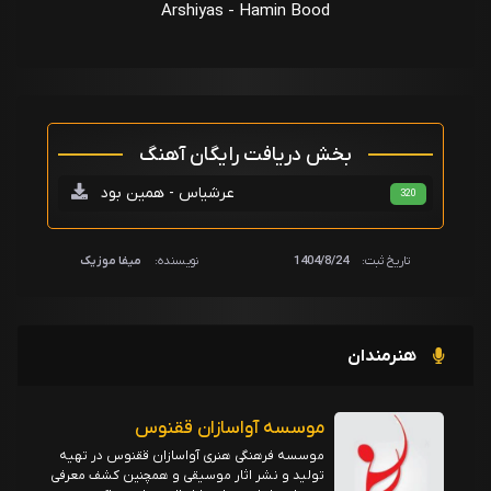
Arshiyas - Hamin Bood
بخش دریافت رایگان آهنگ
عرشیاس - همین بود
320
تاریخ ثبت:
1404/8/24
نویسنده:
میفا موزیک
هنرمندان
موسسه آواسازان ققنوس
موسسه فرهنگی هنری آواسازان ققنوس در تهیه
تولید و نشر اثار موسیقی و همچنین کشف معرفی