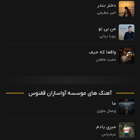
دختر بندر
امیر عظیمی
من بی تو
پویا بیاتی
واقعا که حیف
حمید ماهان
آهنگ های موسسه آواسازان ققنوس
ما
وصال علوی
میری یادم
عرشیاس